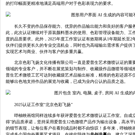
的打印幅面更精准地满足高端用户对于色彩表现力的要求。
长久不变的作品保存能力、优异的作品输出能力和良好的客户服
此，此次认证继续对于原装颜料墨水的使用、色彩管理设备能力、工
度的品质要求。此外，2025年度工作室认证有效期将从1年期延长至
伙伴们提供更长久的专业交流机会，同时也为高端输出需求客户提供
实现艺术与商业、伙伴与客户的多重共赢。
北京色彩飞扬文化传播有限公司一直是爱普生艺术微喷认证的重
领域的专业客户，并不断在展览策划与制作、收藏级作品微喷等领域
普生艺术微喷工艺可达到收藏级艺术品输出标准，精准的色彩还原不
能够出色地支持作品的展览与收藏，已成为业内公认的品质之选。
2025认证工作室“北京色彩飞扬”
哔柚映画馆同样连续多年获评爱普生艺术微喷认证工作室。自成立
得”的品质承诺，坚持采用爱普生12色微喷产品作为输出设备，高水
的细节表现，让每位客户在看到成品时都不由惊叹！多年来，哔柚映
完成多个国内外重要艺术项目，在彼此陪伴与
共创共赢
中，建立了深