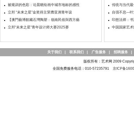
被规训的色彩：论晨晓绘画中城市地标的感性
传统与当代最
立邦 “未来之星”金奖得主荣膺亚洲青年设
自强不息—叶
【澳門藝博館藏石灣陶塑：嶺南民俗與西方藝
印慈法师：书
立邦“未来之星”青年设计师大赛2025赛
中国国家艺术
关于我们
|
联系我们
|
广告服务
|
招聘服务
|
版权所有：艺术网 2009 Copyright 
全国免费服务电话：010-57235791
京ICP备1600