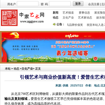
用名户
密 码
会员注册
|
忘
新闻
艺术报道
赛事信息
展览预
动态
文化产业
艺术家动态
娱乐报
公告：
站欢迎艺术家宣传投放！
祝贺本站获艺术行业最具品牌价值奖
祝贺本站入选 2
本站
>
动态
>文化产业> 正文
引领艺术与商业价值新高度！爱普生艺术
来源:
供稿
2025/7/22
作者:
地点:
北
从北京798艺术区到博物馆，从摄影大师的限量作品到古代艺术
输出及复刻领域，
爱普生艺术微喷工艺早已凭借细腻丰富的色彩还原
持久保存效果，成为高端品质的代名词。