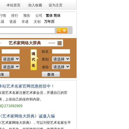
·本站首页
·加入收藏
设为主页
行情
排行
预告
公司
繁体
简体
玉器
瓷器
非遗
文创
万年历
本站获艺术行业最具品牌价值奖
祝贺本站入选 2018艺术行业百强
艺术家网络大辞典
：
姓名：
：
类别：
：
省份：
本站艺术名家官网优惠抢驻中！
欢迎艺术名家注册艺术家会员，开通自己的官
网，上传自己的佳作和内容。
QQ:271692909
《艺术家网络大辞典》诚邀入编
《艺术家网络大辞典》，可以刊登艺术名家生平