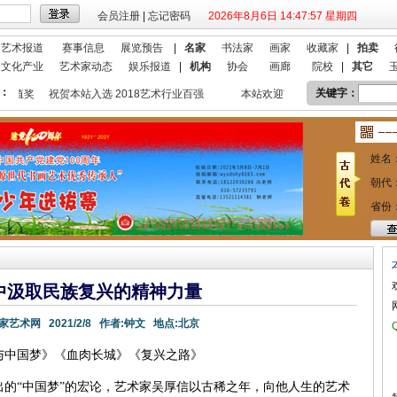
会员注册
|
忘记密码
2026年8月6日 14:47:58 星期四
艺术报道
赛事信息
展览预告
|
名家
书法家
画家
收藏家
|
拍卖
文化产业
艺术家动态
娱乐报道
|
机构
协会
画廊
院校
|
其它
：
关键字：
奖
祝贺本站入选 2018艺术行业百强
本站欢迎艺术家宣传投放！
祝贺
姓名
朝代
省份
中汲取民族复兴的精神力量
家艺术网
2021/2/8
作者:
钟文
地点:
北京
与中国梦》《血肉长城》《复兴之路》
提出的“中国梦”的宏论，艺术家吴厚信以古稀之年，向他人生的艺术