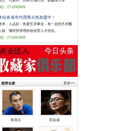
简介、代表作、目前市场行情、收藏潜力等
QQ：271692909
本站各省市代理商火热加盟中！
要求：人品好，热爱艺术事业，有一定的艺术圈
人脉、懂经营管理的创业型人才优先。
QQ：271692909
更多>>
推荐名家
朱浩云
苏金成