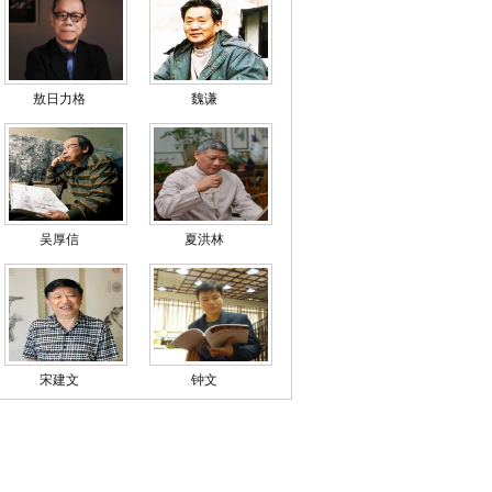
敖日力格
魏谦
吴厚信
夏洪林
宋建文
钟文