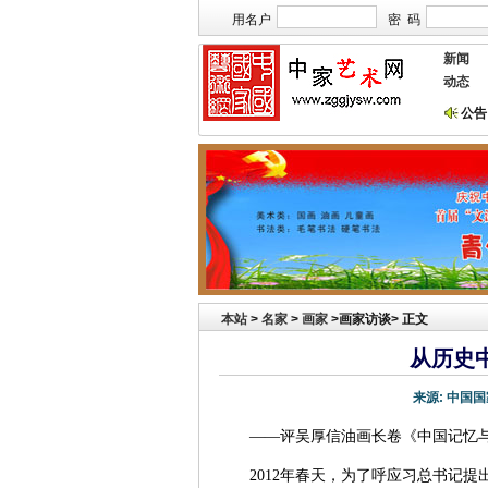
用名户
密 码
新闻
动态
公告
本站欢迎艺术家宣传投放！
祝贺本站获艺术行业最具品牌价值
本站
>
名家
>
画家
>画家访谈> 正文
从历史
来源:
中国国
——评吴厚信油画长卷《中国记忆
2012年春天，为了呼应习总书记