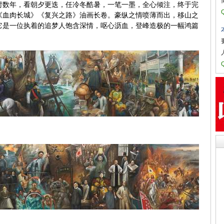
时数年，看朝夕更迭，任冷冬酷暑，一笔一墨，全心倾注，终于完
《血肉长城》《复兴之路》油画长卷。豪纵之情喷薄而出，移山之
它是一位执着的追梦人饱含深情，呕心沥血，登峰造极的一幅鸿篇