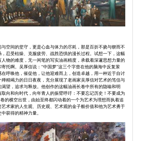
间与空间的坚守，更是心血与体力的尽耗，那是百折不挠与锲而不
肠，忍受枯燥、克服疲劳、战胜恐惧的漫长过程。试想一下，这幅
百人物的难度，无一闲笔的写实油画精度，承载着深邃思想力量的
寄托啊。吴厚信说：“中国梦”这三个字曾在他的脑海中反复萦
感在呼唤他，催促他，让他迎难而上，创造卓越，用一种近于自讨
个殚精竭力的日日夜夜，充分展现了老画家吴厚信对艺术的笃信与
的渴望，追求与释放。他创作的这幅油画长卷中所有的隐喻和明
值取向和向时代，向年青人的振臂呼吁：不要忘记历史！不要成为
长卷的横空出世，由始至终都闪动着的一个为艺术为理想而执着追
老艺术家的人生观、历史观、艺术观的金子般价值和他为艺术勇于
史中获得的精神力量。