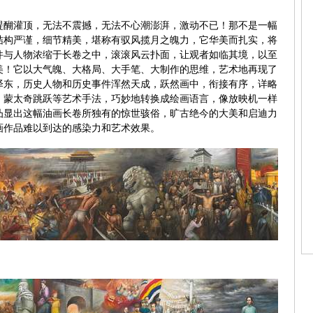
醍醐灌顶，无法不震撼，无法不心潮澎湃，激动不已！那不是一幅
结构严谨，细节精美，堪称有驭风揽月之魄力，它华美而扎实，将
件与人物浓缩于长卷之中，滚滚风云扑面，让观者如临其境，以至
美！它以大气魄、大格局、大手笔、大制作的思维，艺术地再现了
泽东，历史人物和历史事件浑然天成，跃然画中，衔接有序，详略
，蒙太奇跳跃等艺术手法，巧妙地转换成绘画语言，像放映机一样
凸显出这幅油画长卷所独有的惊世骇俗，旷古绝今的大美和启迪力
画作品难以到达的感染力和艺术效果。