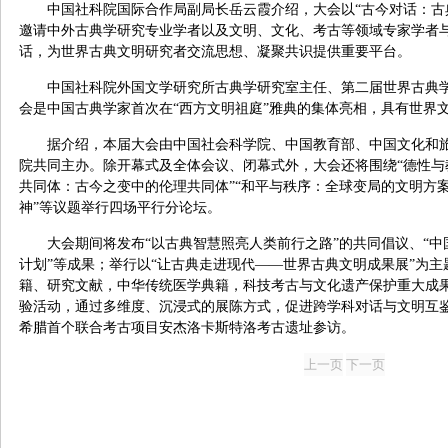
中国社科院国际合作局副局长岳云霞介绍，大会以“古今对话：古
邀请中外古典学研究专业学者以及文明、文化、考古等领域专家学者
话，为世界古典文明研究者交流思想、凝聚共识提供重要平台。
中国社科院外国文学研究所古典学研究室主任、第二届世界古典
会是中国古典学家首次在“西方文明祖庭”雅典的集体亮相，具有世界
据介绍，本届大会由中国社会科学院、中国教育部、中国文化和
院共同主办。除开幕式及全体会议、闭幕式外，大会还将围绕“德性与
共同体：古今之变中的伦理共同体”“和平与秩序：全球变局的文明方案
神”等议题举行四场平行分论坛。
大会期间将发布“以古典智慧照亮人类前行之路”的共同倡议、“
计划”等成果；举行以“让古典走进现代——世界古典文明成果展”为
籍、研究文献，中华传统医学典籍，科技考古与文化遗产保护重大成
验活动，通过多维度、沉浸式的展陈方式，促进跨学科对话与文明互
希腊首个联合考古项目安杰洛卡斯特洛考古遗址参访。