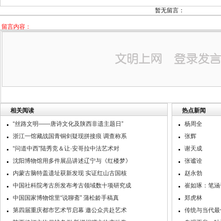
暂无留言：
留言内容：
相关阅读
热点新闻
“丝路文明——唐诗文化及陕西非遗主题日”
杨周全
浙江一馆藏战国青铜剑疑现拼接痕 调查称系
张辉
“问道中西”陆秀竞＆让·安哥拉中法艺术对
谢天成
沈阳博物馆用多件展品讲述辽宁与《红楼梦》
张谧诠
内蒙古脑特盖遗址获新发现 实证红山古国核
赵永勃
中国社科院考古所发布考古领域数十项研究成
崔如琢：笔涵
中国国家博物馆里“说聊斋” 蒲松龄手稿真
郑虎林
第四届重庆都市艺术节启幕 邀公众共赴艺术
传统与当代最