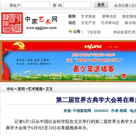
用名户
密 码
会员注册
|
忘
新闻
艺术报道
赛事信息
展览预
动态
文化产业
艺术家动态
娱乐报
公告：
获艺术行业最具品牌价值奖
祝贺本站入选 2018艺术行业百强
本站欢迎艺术
本站
>
新闻
>艺术报道> 正文
第二届世界古典学大会将在希
来源:
中国新闻网
2026/6/2
作者:
韩禹
地点
记者6月1日从中国社会科学院在北京举行的第二届世界古典学大
典学大会将于6月9日至10日在希腊雅典举办。