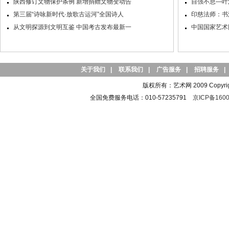
陕西修订文物保护条例 新增捐赠文物变动告
自强不息—叶
第三届“诗咏新时代·放歌古运河”全国诗人
印慈法师：书
从文明探源到文明互鉴 中国考古发布最新一
中国国家艺术
关于我们
|
联系我们
|
广告服务
|
招聘服务
|
版权所有：艺术网 2009 Copyright 
全国免费服务电话：010-57235791
京ICP备1600