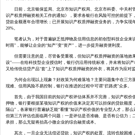
日前，北京银保监局、北京市知识产权局、北京市科委、中关村
识产权质押融资相关工作的通知》，要求各银行在风险可控的前提下
贷款金额逐年合理增长；已开展知识产权质押融资业务的，力争实现
20%。
笔者认为，对于普遍缺乏抵押物及信用信息的初创型科技企业来说
时雨”，能够让企业的“知产”变“资产”，进一步提升融资便利度。
但需要注意的是，尽管备受重视，但知识产权质押融资的落地效果
设”——在给科技型企业授信时，银行仍沿用传统标准，并未将知识产
又给传统信贷产品“套”上了知识产权质押融资的外衣，将其作为应对监
为何会出现以上现象？好政策为何难落地？主要问题集中在三方
现难、信用风险不易控制，银行在推进的过程中可谓“拦路虎”众多。
首先，由于我国目前的知识产权评估体系并不完善，知识产权价值
押物，银行要根据某项知识产权的价值来决定其可以担保的贷款额度，
隔山”，各家银行普遍缺乏能“看懂”知识产权价值的专业型人才，那
但第三方评估也面临两个问题：一是评估是否准确、是否有公信力；
承担，那么无疑将抬高小微企业的综合融资成本。
其次，一旦企业无法偿还贷款，知识产权的处置、流转也较困难