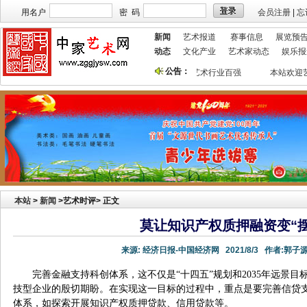
用名户
密 码
会员注册
|
忘
新闻
艺术报道
赛事信息
展览预
动态
文化产业
艺术家动态
娱乐报
公告：
站获艺术行业最具品牌价值奖
祝贺本站入选 2018艺术行业百强
本站欢迎艺
本站
>
新闻
>艺术时评> 正文
莫让知识产权质押融资变“摆
来源:
经济日报-中国经济网
2021/8/3
作者:
郭子
完善金融支持科创体系，这不仅是“十四五”规划和2035年远景
技型企业的殷切期盼。在实现这一目标的过程中，重点是要完善信贷
体系，如探索开展知识产权质押贷款、信用贷款等。