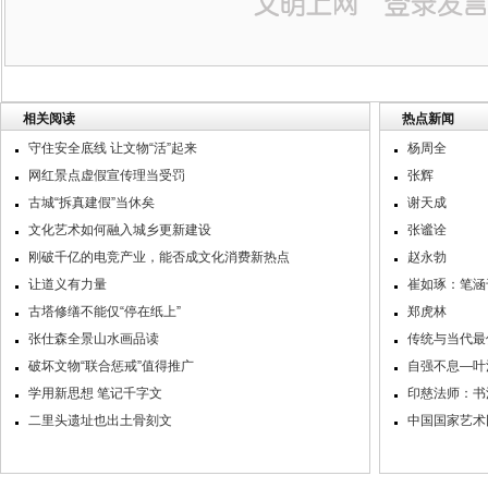
相关阅读
热点新闻
守住安全底线 让文物“活”起来
杨周全
网红景点虚假宣传理当受罚
张辉
古城“拆真建假”当休矣
谢天成
文化艺术如何融入城乡更新建设
张谧诠
刚破千亿的电竞产业，能否成文化消费新热点
赵永勃
让道义有力量
崔如琢：笔涵
古塔修缮不能仅“停在纸上”
郑虎林
张仕森全景山水画品读
传统与当代最
破坏文物“联合惩戒”值得推广
自强不息—叶
学用新思想 笔记千字文
印慈法师：书
二里头遗址也出土骨刻文
中国国家艺术