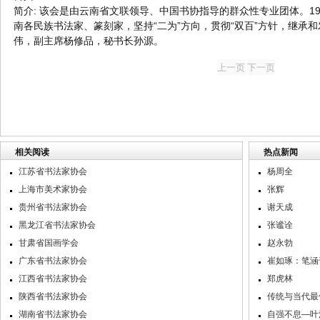
简介: 该会是由云南省文联领导、中国书协指导的群众性专业团体。19
南各民族书法家、篆刻家，坚持“二为”方向，贯彻“双百”方针，继承
伟，副主席杨修品，秘书长孙源。
相关阅读
热点新闻
江苏省书法家协会
杨周全
上海市美术家协会
张辉
贵州省书法家协会
谢天成
黑龙江省书法家协会
张谧诠
甘肃省国画学会
赵永勃
广东省书法家协会
崔如琢：笔涵
江西省书法家协会
郑虎林
陕西省书法家协会
传统与当代最
湖南省书法家协会
自强不息—叶