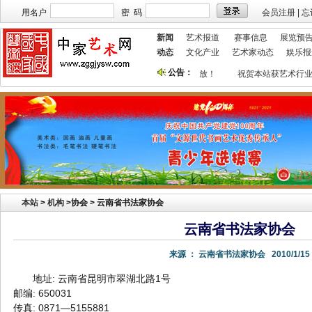
用名户
密 码
会员注册
|
忘
新闻
艺术报道
赛事信息
展览预
动态
文化产业
艺术家动态
娱乐报
公告：
本站欢迎艺术家宣传投放！
祝贺本站获艺术行业
本站
>
机构
>
协会 > 云南省书法家协会
云南省书法家协会
来源 ：
云南省书法家协会
2010/1/15
地址: 云南省昆明市翠湖北路1号
邮编: 650031
传真: 0871—5155881