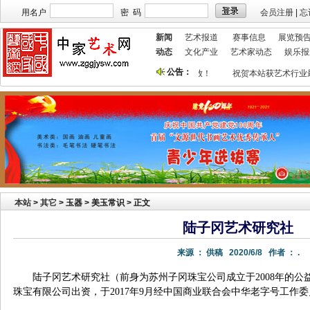
用名户
密 码
会员注册
|
忘
新闻
艺术报道
赛事信息
展览预
动态
文化产业
艺术家动态
娱乐报
公告：
本站欢迎艺术家宣传投放！
祝贺本站获艺术行业
本站
>
其它
> 玉器 > 美玉常识 > 正文
陆子冈艺术研究社
来源 ：
供稿
2020/6/8
作者 ：
.
陆子冈艺术研究社（前身为苏州子冈珠宝公司成立于2008年的公
珠宝有限公司出资，于2017年9月经中国商业联合会中华老字号工作