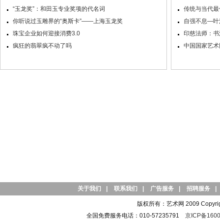
“玉龙奖”：和田玉专业奖项的代名词
传统与当代最
你听说过玉雕界的“奥斯卡”——上海玉龙奖
自强不息—叶
珠宝企业如何迎接消费3.0
印慈法师：书
疯狂的翡翠疯不动了吗
中国国家艺术
关于我们
|
联系我们
|
广告服务
|
招聘服务
|
版权所有：艺术网 2009 Copyright 
全国免费服务电话：010-57235791
京ICP备1600