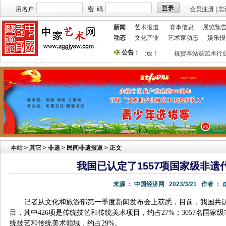
用名户
密 码
会员注册
|
忘
新闻
艺术报道
赛事信息
展览预
动态
文化产业
艺术家动态
娱乐报
公告：
本站欢迎艺术家宣传投放！
祝贺本站获艺术行业
本站
>
其它
> 非遗 > 民间非遗报道 > 正文
我国已认定了1557项国家级非遗
来源 ：
中国经济网
2023/3/21
作者 ：
记者从文化和旅游部第一季度新闻发布会上获悉，目前，我国共认
目，其中426项是传统技艺和传统美术项目，约占27%；3057名国家
统技艺和传统美术领域，约占29%。