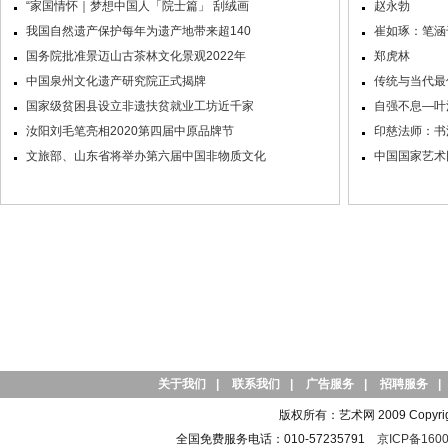
“家国情怀｜梦想中国人「院士篇」 刮绒画
赵永勃
我国自然遗产保护每年为遗产地带来超140
崔如琢：笔涵
国务院批准景迈山古茶林文化景观2022年
郑虎林
中国泉州文化遗产研究院正式揭牌
传统与当代最
国家级贫困县设立非遗扶贫就业工坊近千家
自强不息—叶
汝阳刘毛笔亮相2020第四届中原品牌节
印慈法师：书
文旅部、山东省将举办第六届中国非物质文化
中国国家艺术
关于我们
|
联系我们
|
广告服务
|
招聘服务
|
版权所有：艺术网 2009 Copyright 
全国免费服务电话：010-57235791
京ICP备1600