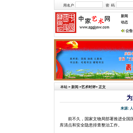
用名户
密 码
新闻
动态
公告
本站欢迎艺术家宣传投放！
本站
>
新闻
>艺术时评> 正文
为
来源:
前不久，国家文物局部署推进全国
库清点和安全隐患排查整治工作。