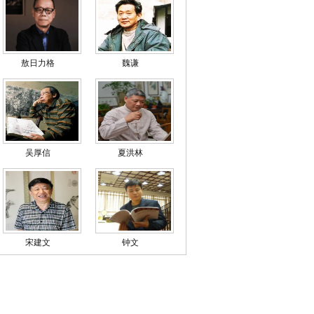
敖日力格
魏谦
吴厚信
夏洪林
宋建文
钟文