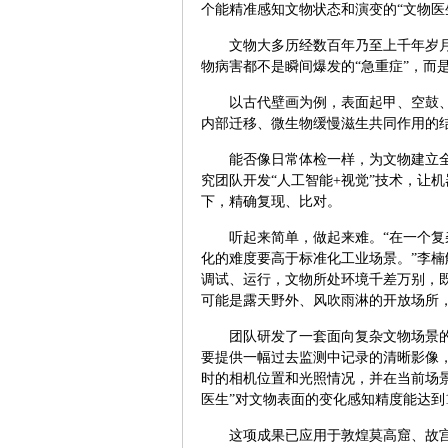
个能精准感知文物状态和演变的“文物医
文物大多历经数百年乃至上千年岁
物病害都不是瞬间爆发的“急重症”，而
以古代壁画为例，表面起甲、空鼓
内部迁移、微生物缓慢滋生共同作用的
能否像日常体检一样，为文物建立
究团队开发“人工智能+视觉”技术，让
下，精确复现、比对。
听起来简单，做起来难。“在一个
化的难度要高于标准化工业场景。”李
调试、运行，文物所处环境千差万别，
可能是露天野外、风吹雨淋的开放场所
团队研发了一套面向复杂文物场景
要提供一幅过去监测中记录的清晰影像
时的相机位置和光照情况，并在当前场
医生”对文物表面的变化感知精度能达到1
这项成果已应用于敦煌莫高窟、故