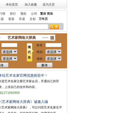
·本站首页
·加入收藏
设为主页
行情
排行
预告
公司
繁体
简体
玉器
瓷器
非遗
文创
万年历
欢迎艺术家宣传投放！
祝贺本站获艺术行业最具品牌价值奖
祝贺本站入选 20
艺术家网络大辞典
：
姓名：
：
类别：
：
省份：
本站艺术名家官网优惠抢驻中！
欢迎艺术名家注册艺术家会员，开通自己的官
网，上传自己的佳作和内容。
QQ:271692909
《艺术家网络大辞典》诚邀入编
《艺术家网络大辞典》，可以刊登艺术名家生平