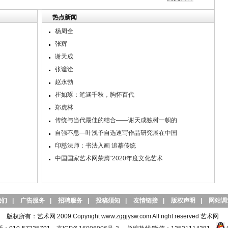
热点新闻
杨周全
张辉
谢天成
张谧诠
赵永勃
崔如琢：笔涵千秋，胸怀百代
郑虎林
传统与当代最佳的结合——谢天成独树一帜的
自强不息—叶浅予自选速写作品研究展在中国
印慈法师：书法入画 追摹传统
中国国家艺术网荣膺“2020年度文化艺术
我们
|
广告服务
|
招聘服务
|
投稿须知
|
友情链接
|
版权声明
|
网站调
版权所有：艺术网 2009 Copyright www.zggjysw.com All right reserved 艺术网