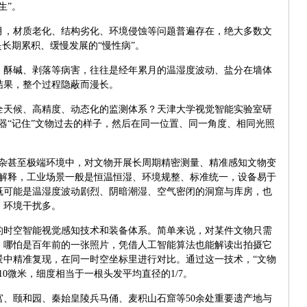
生”。
月，材质老化、结构劣化、环境侵蚀等问题普遍存在，绝大多数文
是长期累积、缓慢发展的“慢性病”。
、酥碱、剥落等病害，往往是经年累月的温湿度波动、盐分在墙体
结果，整个过程隐蔽而漫长。
全天候、高精度、动态化的监测体系？天津大学视觉智能实验室研
机器“记住”文物过去的样子，然后在同一位置、同一角度、相同光照
复杂甚至极端环境中，对文物开展长周期精密测量、精准感知文物变
楠解释，工业场景一般是恒温恒湿、环境规整、标准统一，设备易于
既可能是温湿度波动剧烈、阴暗潮湿、空气密闭的洞窟与库房，也
，环境干扰多。
的时空智能视觉感知技术和装备体系。简单来说，对某件文物只需
，哪怕是百年前的一张照片，凭借人工智能算法也能解读出拍摄它
景中精准复现，在同一时空坐标里进行对比。通过这一技术，“文物
0微米，细度相当于一根头发平均直径的1/7。
宫、颐和园、秦始皇陵兵马俑、麦积山石窟等50余处重要遗产地与