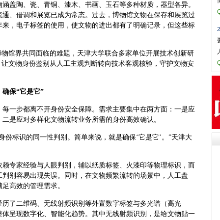
物涵盖陶、瓷、青铜、漆木、书画、玉石等多种材质，器型各异。
流通、借调和展览已成为常态。过去，博物馆文物在保存和展览过
年来，电子标签的使用，使文物的进出都有了明确记录，但这些标
博物馆界共同面临的难题，天津大学联合多家单位开展技术创新研
，让文物身份鉴别从人工主观判断转向技术客观核验，守护文物安
确保“它是它”
，每一步都离不开身份安全保障。需求主要集中在两方面：一是应
，二是应对多样化文物流转业务所需的身份高效确认。
身份标识的同一性判别。简单来说，就是确保‘它是它’。”天津大
依赖专家经验与人眼判别，辅以纸质标签、火漆印等物理标识，而
工判别容易出现失误。同时，在文物频繁流转的场景中，人工盘
满足高效的管理需求。
经历了二维码、无线射频识别等外置数字标签与多光谱（高光
整体呈现数字化、智能化趋势。其中无线射频识别，是给文物贴一