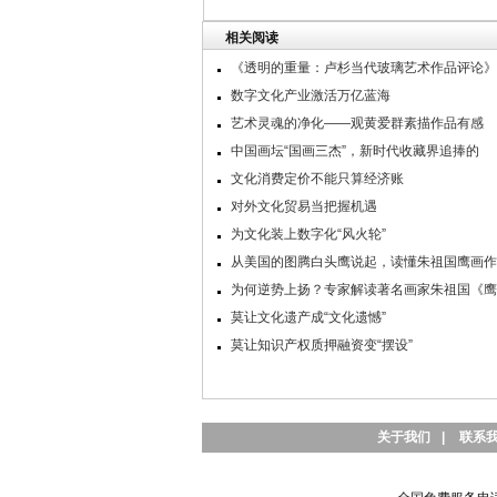
相关阅读
《透明的重量：卢杉当代玻璃艺术作品评论》
数字文化产业激活万亿蓝海
艺术灵魂的净化——观黄爱群素描作品有感
中国画坛“国画三杰”，新时代收藏界追捧的
文化消费定价不能只算经济账
对外文化贸易当把握机遇
为文化装上数字化“风火轮”
从美国的图腾白头鹰说起，读懂朱祖国鹰画作
为何逆势上扬？专家解读著名画家朱祖国《鹰
莫让文化遗产成“文化遗憾”
莫让知识产权质押融资变“摆设”
关于我们
|
联系