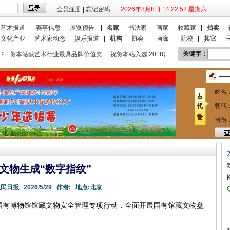
会员注册
|
忘记密码
2026年8月8日 14:22:53 星期六
艺术报道
赛事信息
展览预告
|
名家
书法家
画家
收藏家
|
拍卖
文化产业
艺术家动态
娱乐报道
|
机构
协会
画廊
院校
|
其它
：
关键字：
祝贺本站获艺术行业最具品牌价值奖
祝贺本站入选 2018艺术行业百强
本站
姓名
朝代
省份
文物生成“数字指纹”
人民日报
2026/5/29
作者:
地点:
北京
国有博物馆馆藏文物安全管理专项行动，全面开展国有馆藏文物盘