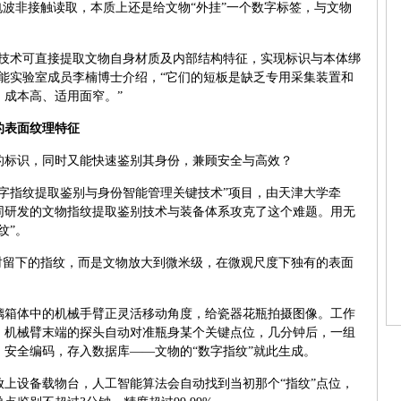
电波非接触读取，本质上还是给文物“外挂”一个数字标签，与文物
等技术可直接提取文物自身材质及内部结构特征，实现标识与本体绑
能实验室成员李楠博士介绍，“它们的短板是缺乏专用采集装置和
成本高、适用面窄。”
的表面纹理特征
的标识，同时又能快速鉴别其身份，兼顾安全与高效？
字指纹提取鉴别与身份智能管理关键技术”项目，由天津大学牵
同研发的文物指纹提取鉴别技术与装备体系攻克了这个难题。用无
纹”。
时留下的指纹，而是文物放大到微米级，在微观尺度下独有的表面
璃箱体中的机械手臂正灵活移动角度，给瓷器花瓶拍摄图像。工作
，机械臂末端的探头自动对准瓶身某个关键点位，几分钟后，一组
安全编码，存入数据库——文物的“数字指纹”就此生成。
上设备载物台，人工智能算法会自动找到当初那个“指纹”点位，