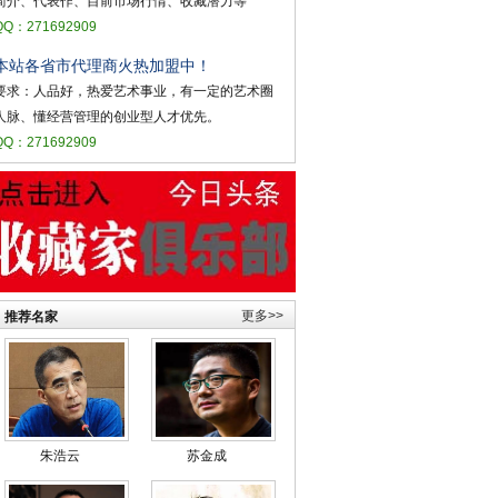
简介、代表作、目前市场行情、收藏潜力等
QQ：271692909
本站各省市代理商火热加盟中！
要求：人品好，热爱艺术事业，有一定的艺术圈
人脉、懂经营管理的创业型人才优先。
QQ：271692909
更多>>
推荐名家
朱浩云
苏金成