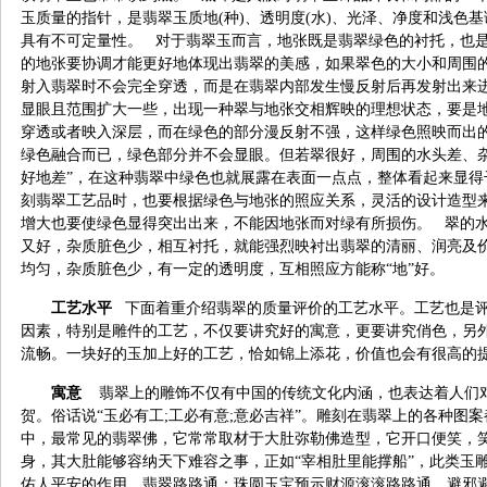
玉质量的指针，是翡翠玉质地(种)、透明度(水)、光泽、净度和浅色
具有不可定量性。 对于翡翠玉而言，地张既是翡翠绿色的衬托，也
的地张要协调才能更好地体现出翡翠的美感，如果翠色的大小和周围
射入翡翠时不会完全穿透，而是在翡翠内部发生慢反射后再发射出来
显眼且范围扩大一些，出现一种翠与地张交相辉映的理想状态，要是
穿透或者映入深层，而在绿色的部分漫反射不强，这样绿色照映而出
绿色融合而已，绿色部分并不会显眼。但若翠很好，周围的水头差、杂
好地差”，在这种翡翠中绿色也就展露在表面一点点，整体看起来显得
刻翡翠工艺品时，也要根据绿色与地张的照应关系，灵活的设计造型
增大也要使绿色显得突出出来，不能因地张而对绿有所损伤。 翠的
又好，杂质脏色少，相互衬托，就能强烈映衬出翡翠的清丽、润亮及价
均匀，杂质脏色少，有一定的透明度，互相照应方能称“地”好。
工艺水平
下面着重介绍翡翠的质量评价的工艺水平。工艺也是评
因素，特别是雕件的工艺，不仅要讲究好的寓意，更要讲究俏色，另
流畅。一块好的玉加上好的工艺，恰如锦上添花，价值也会有很高的
寓意
翡翠上的雕饰不仅有中国的传统文化内涵，也表达着人们
贺。俗话说“玉必有工;工必有意;意必吉祥”。雕刻在翡翠上的各种图
中，最常见的翡翠佛，它常常取材于大肚弥勒佛造型，它开口便笑，
身，其大肚能够容纳天下难容之事，正如“宰相肚里能撑船”，此类玉
佑人平安的作用。翡翠路路通：珠圆玉宝预示财源滚滚路路通，避邪