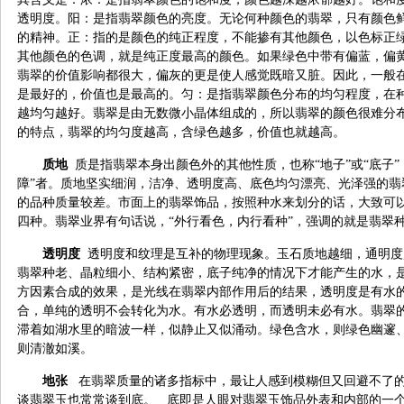
透明度。阳：是指翡翠颜色的亮度。无论何种颜色的翡翠，只有颜色
的精神。正：指的是颜色的纯正程度，不能掺有其他颜色，以色标正
其他颜色的色调，就是纯正度最高的颜色。如果绿色中带有偏蓝，偏
翡翠的价值影响都很大，偏灰的更是使人感觉既暗又脏。因此，一般
是最好的，价值也是最高的。匀：是指翡翠颜色分布的均匀程度，在
越均匀越好。翡翠是由无数微小晶体组成的，所以翡翠的颜色很难分
的特点，翡翠的均匀度越高，含绿色越多，价值也就越高。
质地
质是指翡翠本身出颜色外的其他性质，也称“地子”或“底子”
障”者。质地坚实细润，洁净、透明度高、底色均匀漂亮、光泽强的翡
的品种质量较差。市面上的翡翠饰品，按照种水来划分的话，大致可
四种。翡翠业界有句话说，“外行看色，内行看种”，强调的就是翡翠
透明度
透明度和纹理是互补的物理现象。玉石质地越细，通明度
翡翠种老、晶粒细小、结构紧密，底子纯净的情况下才能产生的水，
方因素合成的效果，是光线在翡翠内部作用后的结果，透明度是有水
合，单纯的透明不会转化为水。有水必透明，而透明未必有水。翡翠
滞着如湖水里的暗波一样，似静止又似涌动。绿色含水，则绿色幽邃
则清澈如溪。
地张
在翡翠质量的诸多指标中，最让人感到模糊但又回避不了的
谈翡翠玉也常常谈到底。 底即是人眼对翡翠玉饰品外表和内部的一