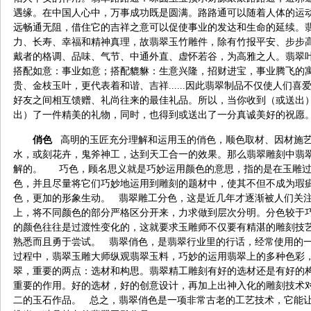
遇缘。在中国人心中，万事成功既是圆满。路路通可以随着人体的运
远畅通无阻，借住它的吉祥之意可以促使事业的发达和生命的延续。
力、长寿、幸福和精神真理，故翡翠玉竹雕件，除有竹报平安、步步
戴者的格调、品味、气节、中通外直、虚怀若谷，为高雅之人。翡翠
搭配如意：事业如意；搭配貔貅：生意兴隆，招财进宝，事业腾飞的
贵、金枝玉叶，更代表着和谐、吉祥......
因此翡翠制品不仅使人们喜
好友之间相互馈赠、礼尚往来的最佳礼品。所以，当你收到（或送出
出）了一件精美的礼物，同时，也得到或送出了一分真诚美好的祝愿
俏色
高明的玉匠充分理解和运用玉的俏色，顺色取材、因材施
水，或刻花卉，鬼斧神工，达到天工合一的效果。那么翡翠雕刻中翡
解的。 巧色，顾名思义就是巧妙运用颜色的意思，指的是在玉雕过
色，并且尽量将它们巧妙地运用到雕刻的题材中，使其不但不成为瑕
色，更加的形象生动。 翡翠雕工分色，这是近几年才逐渐被人们关
上，将不同颜色的部分严格区分开来，力求做到层次分明。分色较于
的颜色往往是过渡性变化的，这就要求玉雕师不仅要有精湛的雕刻技
熟悉而且勇于尝试。 翡翠俏色，是翡翠行业里的行话，经常使用的
过程中，翡翠玉雕大师纵观翡翠玉料，巧妙的运用翡翠上的多种色彩
翠，重要的两点：选材和构思。翡翠精工雕刻有好的选材还是有好的
重要的作用。好的选材，好的创意设计，再加上出神入化的雕刻技术
二的玉石作品。 总之，翡翠俏色是一项非常古老的工艺技术，它能