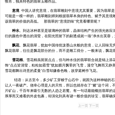
惟肖，独具特色的翡翠玉雕作品。
意境
中国人讲究意境，在翡翠雕刻中意境尤其重要，因为翡翠是
可能是一模一样的，翡翠雕刻师则根据翡翠本身的特色、赋予其意境
该翡翠的价值的高低。 那翡翠的“意境韵味”究竟看哪里呢？
种水
。到达冰种甚至是玻璃种的翡翠，晶体结构产生的强光效应
衍的颜色中透出的清莹，在阳光照射下的剔透成就一场“净水出芙蓉，
飘花
。飘花翡翠，犹如中国传统泼墨山水般的意境，让人回味无
飘花翡翠，往往是飘花部分的分，而不是雕工得分，一般来说，飘花
雪花棉
。雪花棉虽斑斑点点，但与种水佳的翡翠联合就是锦上添
饰“点点皆清莹，粒粒如霜雪”犹如腊月飘零的飞雪，漫空飞舞而又静
雪花都舞出诗意的柔曼“白雪却嫌春色晚，故穿庭树作飞花。
结语：从古至今，多少矿工穿梭于山石中，就因为这种神秘的石
让人一夜破产。侥幸心理是人的天性，所以也就存在了“赌”这个词，
片矿山，千百年来吸引无数的人趋之若鹜。有一句话最能概括翡翠的这
厚厚而又难看的外皮包裹，却演化到具有谜一般价值的珍宝，翡翠确实