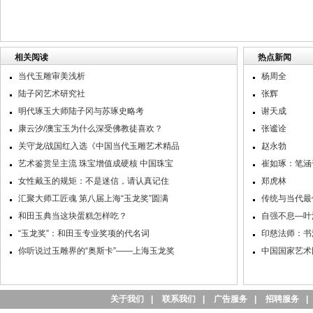
相关阅读
热点新闻
当代玉雕审美浅析
杨周全
陆子冈艺术研究社
张辉
明代琢玉大师陆子冈与苏琢史略考
谢天成
康云汐/澳宝玉为什么深受佛教徒喜欢？
张谧诠
关守龙/战国红入选《中国当代玉雕艺术精品
赵永勃
艺术鉴赏呈主流 珠宝增值成硬核 中国珠宝
崔如琢：笔涵
女性戴玉的规矩：不是迷信，请认真记住
郑虎林
汇聚大师工匠魂 第八届上海“玉龙奖”圆满
传统与当代最
和田玉典当这块蛋糕怎样吃？
自强不息—叶
“玉龙奖”：和田玉专业奖项的代名词
印慈法师：书
你听说过玉雕界的“奥斯卡”——上海玉龙奖
中国国家艺术
关于我们
|
联系我们
|
广告服务
|
招聘服务
|