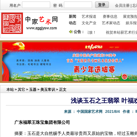
用名户
密 码
会员注册
|
忘
新闻
艺术报道
赛事信息
展览预
动态
文化产业
艺术家动态
娱乐报
公告：
本站欢迎艺术家宣传投放！
祝贺本站获艺术行业
本站
>
其它
> 玉器 > 美玉常识 > 正文
浅谈玉石之王翡翠 叶福
来源 ：
中国国家艺术网
2021/8/4
作者 ：
广东福翠王珠宝集团有限公司
摘要：玉石是大自然赐予人类最珍贵而又原始的宝物，经过玉雕